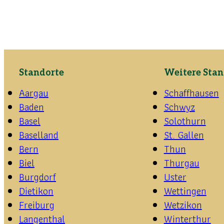
Standorte
Weitere Stan
Aargau
Schaffhausen
Baden
Schwyz
Basel
Solothurn
Baselland
St. Gallen
Bern
Thun
Biel
Thurgau
Burgdorf
Uster
Dietikon
Wettingen
Freiburg
Wetzikon
Langenthal
Winterthur